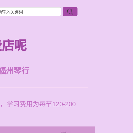
些店呢
福州琴行
习费用为每节120-200