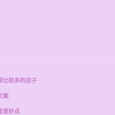
琴比较多的店子
文案
里里好点